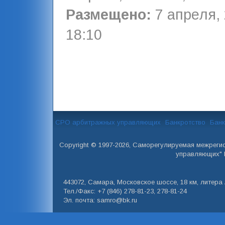
Размещено:
7 апреля, 
18:10
СРО арбитражных управляющих
Банкротство
Банк
Copyright © 1997-2026, Саморегулируемая межреги
управляющих" 
443072, Самара, Московское шоссе, 18 км, литера А
Тел./Факс: +7 (846) 278-81-23, 278-81-24
Эл. почта: samro@bk.ru