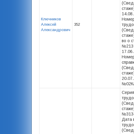
(Свед
стаже)
14.08
Ключников
Номер
Алексей
352
трудо
Александрович
(Свед
стаже)
во о с
№213
17.06.
Номер
справ
(Свед
стаже)
20.07.
№02К/
Серия
трудо
(Свед
стаже)
№3134
Дата 
трудо
(Свед