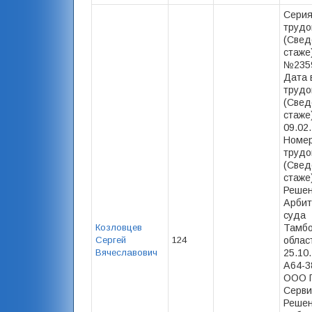
Серия
трудо
(Свед
стаже)
№2359
Дата 
трудо
(Свед
стаже)
09.02
Номер
трудо
(Свед
стаже)
Реше
Арбит
суда
Козловцев
Тамбо
Сергей
124
облас
Вячеславович
25.10.
А64-3
ООО 
Серви
Реше