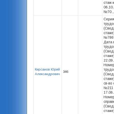
стаж-
06.10.
№70 ,
Серия
трудо
(Свед
стаже)
№7867
Дата 
трудо
(Свед
стаже)
22.09
Номер
Кирсанов Юрий
трудо
346
Александрович
(Свед
стаже)
св-во 
№211 
17.06.
Номер
справ
(Свед
стаже)