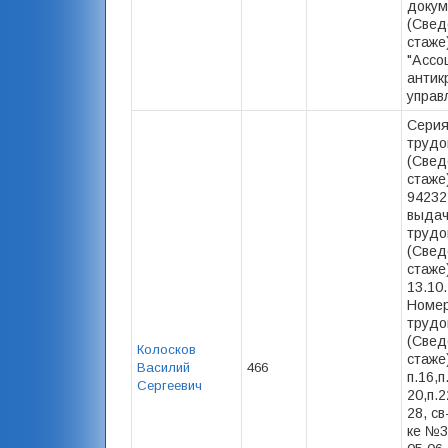
докум
(Свед
стаже
"Ассо
антик
управ
Серия
трудо
(Свед
стаже
94232
выда
трудо
(Свед
стаже)
13.10
Номер
трудо
(Свед
Колосков
стаже)
Василий
466
п.16,п
Сергеевич
20,п.2
28, св
ке №3