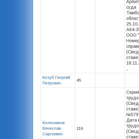
Арбит
суда
Тамбо
облас
25.10.
А64-3
ООО "
Номер
справ
(Свед
стаже)
18.11
,
Козуб Георгий
45
Петрович
Серия
трудо
(Свед
стаже)
№5797
Дата 
Колесников
трудо
Вячеслав
116
(Свед
Сергеевич
стаже)