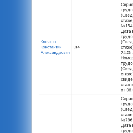
Серия
трудо
(Свед
стаже)
№1544
Дата 
трудо
Клочков
(Свед
Константин
314
стаже)
Александрович
24.05
Номер
трудо
(Свед
стаже)
свиде
стаж-
от 06.
Серия
трудо
(Свед
стаже)
№7867
Дата 
трудо