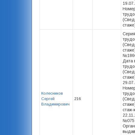
19.07
Номер
трудо
(Свед
стаже)
Серия
трудо
(Свед
стаже)
№1860
Дата 
трудо
(Свед
стаже)
29.07
Номер
Колесников
трудо
Сергей
216
(Свед
Владимирович
стаже)
стаж-
22.11.
№075 
Орган
выда