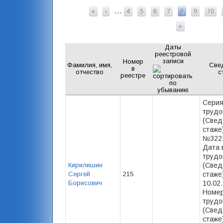
СТРАНИЦЫ
«
‹
4
5
6
7
8
9
10
…
»
Даты
реестровой
записи
Номер
Фамилия, имя,
Све
в
отчество
с
реестре
Серия
трудо
(Свед
стаже)
№3221
Дата 
трудо
Кирилишин
(Свед
Сергей
215
стаже)
Борисович
10.02
Номер
трудо
(Свед
стаже)