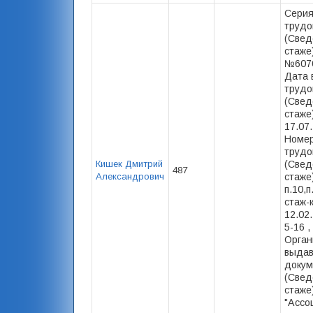
Серия
трудо
(Свед
стаже)
№6070
Дата 
трудо
(Свед
стаже)
17.07
Номер
трудо
Кишек Дмитрий
(Свед
487
Александрович
стаже)
п.10,п
стаж-
12.02.
5-16 ,
Орган
выда
докум
(Свед
стаже
"Ассо