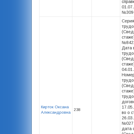
справ
01.07.
№309-
Серия
трудо
(Свед
стаже
№8422
Дата 
трудо
(Свед
стаже)
04.01
Номер
трудо
(Свед
стаже)
трудо
догов
Кирток Оксана
17.05.
238
Александровна
во о с
26.03.
№027 
дата 