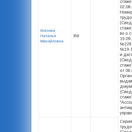
стаже)
02.08
Номер
трудо
(Свед
стаже) 
Князева
во о с
Наталья
358
19.09.
Михайловна
№228,
№19-1
и дат
(Свед
стаже)
от 06.
Орган
выда
докум
(Свед
стаже
"Ассо
антик
управ
Серия
трудо