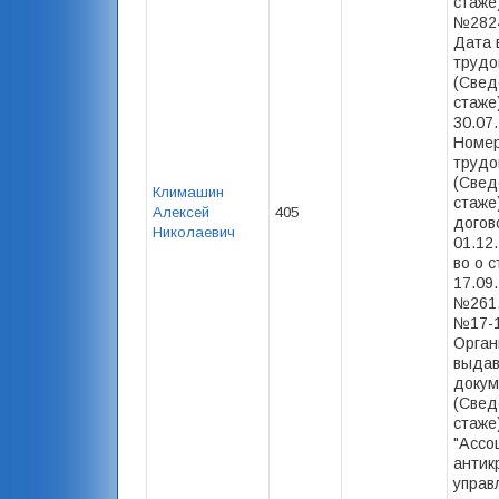
стаже
№2824
Дата 
трудо
(Свед
стаже)
30.07
Номер
трудо
(Свед
Климашин
стаже
Алексей
405
догов
Николаевич
01.12.
во о с
17.09.
№261,
№17-1
Орган
выда
докум
(Свед
стаже
"Ассо
антик
управ