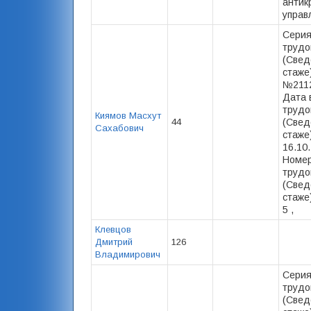
антик
управ
Серия
трудо
(Свед
стаже)
№2112
Дата 
трудо
Киямов Масхут
44
(Свед
Сахабович
стаже)
16.10
Номер
трудо
(Свед
стаже)
5 ,
Клевцов
Дмитрий
126
Владимирович
Серия
трудо
(Свед