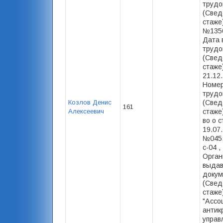
трудо
(Свед
стаже
№1356
Дата 
трудо
(Свед
стаже)
21.12
Номер
трудо
Козлов Денис
(Свед
161
Алексеевич
стаже)
во о с
19.07.
№045,
с-04 ,
Орган
выда
докум
(Свед
стаже
"Ассо
антик
управ