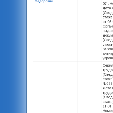
Федорович
07 , 
дата 
(Свед
стаже)
от 03.
Орган
выда
докум
(Свед
стаже
"Ассо
антик
управ
Серия
трудо
(Свед
стаже
№6291
Дата 
трудо
(Свед
стаже)
11.01.
Номер