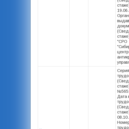
(Свед
стаже)
19.06.
Орган
выда
докум
(Свед
стаже
"СРО
"Сиби
центр
антик
управ
Серия
трудо
(Свед
стаже
№5651
Дата 
трудо
(Свед
стаже)
08.10
Номер
трудо