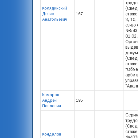
трудо
Колядинский
(Свед
Денис
167
стаже)
Анатольевич
8, 10,
св-во 
№543
01.02.
Орган
выда
докум
(Свед
стаже
"Объ
арбит
упра
"Аванг
Комаров
Андрей
195
Павлович
Серия
трудо
(Свед
стаже
Кондалов
№4030