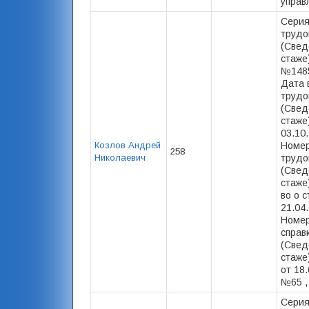
управ
Серия
трудо
(Свед
стаже)
№1485
Дата 
трудо
(Свед
стаже)
03.10
Козлов Андрей
Номер
258
Николаевич
трудо
(Свед
стаже)
во о с
21.04.
Номер
справ
(Свед
стаже)
от 18.
№65 ,
Серия