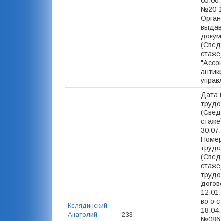
05.06.
№20-1
Орган
выда
докум
(Свед
стаже
"Ассо
антик
управ
Дата 
трудо
(Свед
стаже)
30.07
Номер
трудо
(Свед
стаже)
трудо
догов
12.01.
во о с
Колядинский
18.04.
Анатолий
233
№086,