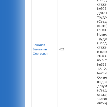
(Свед
стаже
№9217
Дата 
трудо
(Свед
стаже)
01.08
Номер
трудо
(Свед
Ковалев
стаже
Валентин
452
и прик
Сергеевич
20.03.
во о с
№318
12.12.
№26-1
Орган
выда
докум
(Свед
стаже
"Ассо
антик