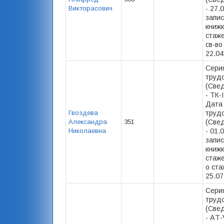
Викторасович
- 27.
запис
книжк
стаже)
св-во
22.04
Сери
труд
(Свед
- ТК-
Дата
Гвоздева
труд
Александра
351
(Свед
Николаевна
- 01.
запис
книжк
стаже
о ста
25.07
Сери
труд
(Свед
- AТ-