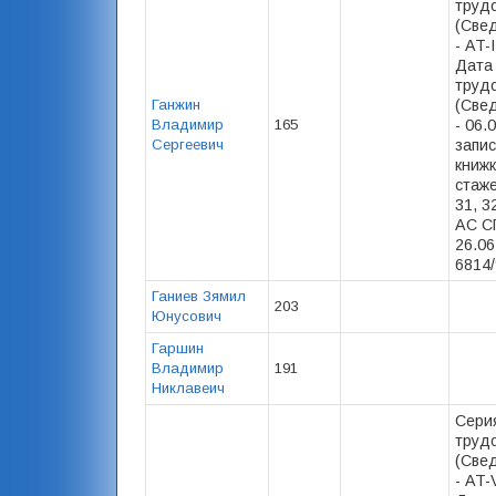
труд
(Свед
- AT-
Дата
труд
Ганжин
(Свед
Владимир
165
- 06.
Сергеевич
запис
книжк
стаже
31, 3
АС С
26.06
6814/
Ганиев Зямил
203
Юнусович
Гаршин
Владимир
191
Никлавеич
Сери
труд
(Свед
- AT-