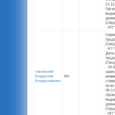
21.11
Орга
выда
доку
(Свед
- НП 
Сери
труд
(Свед
- AТ
Дата
труд
(Свед
- 29.
Гавловский
запис
Владислав
363
книжк
Владиславович
стаже)
св-во
09.12
Орга
выда
доку
(Свед
- НП