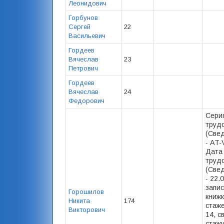
Леонидович
Горбунов
Сергей
22
Васильевич
Гордеев
Вячеслав
23
Петрович
Гордеев
Вячеслав
24
Федорович
Сери
труд
(Свед
- AT-
Дата
труд
(Свед
- 22.
запис
Горошилов
книжк
Никита
174
стаже)
Викторович
14, с
стажи