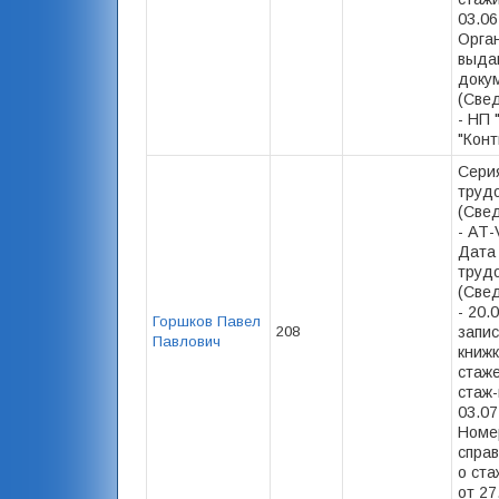
03.06
Орга
выда
доку
(Свед
- НП
"Конт
Сери
труд
(Свед
- АТ-
Дата
труд
(Свед
- 20.
Горшков Павел
208
запис
Павлович
книжк
стаже
стаж-
03.07
Номе
спра
о ста
от 27