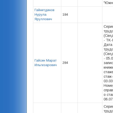
"Южны
Гайнитдинов
Нурула
184
Яруллович
Сери
труд
(Свед
- ТK-
Дата
труд
(Свед
- 05.
Гайсин Марат
284
запис
Ильгизарович
книжк
стаже
стаж-
03.03
Номе
спра
о ста
06.07
Сери
труд