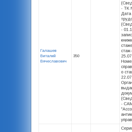
(Свед
- ТK 
Дата
труд
(Свед
- 01.
запис
книжк
стаже
Галашев
стаж-
Виталий
350
25.07
Вячеславович
Номе
спра
о ста
22.07
Орга
выда
доку
(Свед
- СА
"Асс
анти
упра
Сери