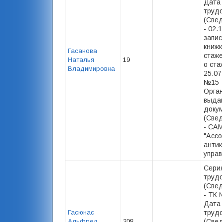
Дата
труд
(Свед
- 02.
запис
книжк
Гасанова
стаже)
Наталья
19
о ста
Владимировна
25.07
№15-1
Орга
выда
доку
(Свед
- СА
"Асс
анти
упра
Сери
труд
(Свед
- ТК 
Дата
Гасюнас
труд
Альфред
308
(Свед