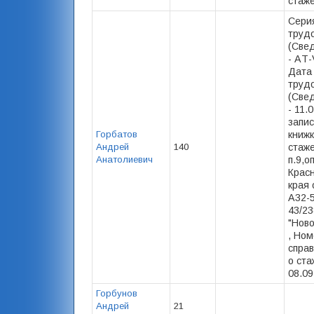
стаже)
Сери
труд
(Свед
- AТ-
Дата
труд
(Свед
- 11.
запис
Горбатов
книжк
Андрей
140
стаже
Анатолиевич
п.9,
Крас
края 
А32-
43/2
"Нов
, Ном
спра
о ста
08.09
Горбунов
Андрей
21