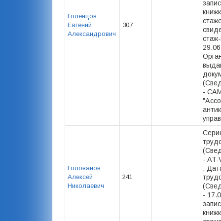
запис
книжк
Голенцов
стаже)
Евгений
307
свид
Александрович
стаж-
29.06
Орга
выда
доку
(Свед
- СА
"Асс
анти
упра
Сери
труд
(Свед
- AT-
Голованов
, Дат
Алексей
241
труд
Николаевич
(Свед
- 17.
запис
книжк