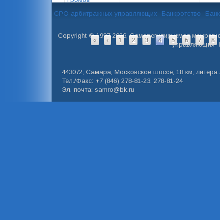
Владимир
26
СРО арбитражных управляющих
Банкротство
Банк
Михайлович
СТРАНИЦЫ
Copyright © 1997-2026, Саморегулируемая межреги
«
‹
1
2
3
4
5
6
7
8
управляющих" 
443072, Самара, Московское шоссе, 18 км, литера А
Тел./Факс: +7 (846) 278-81-23, 278-81-24
Эл. почта: samro@bk.ru