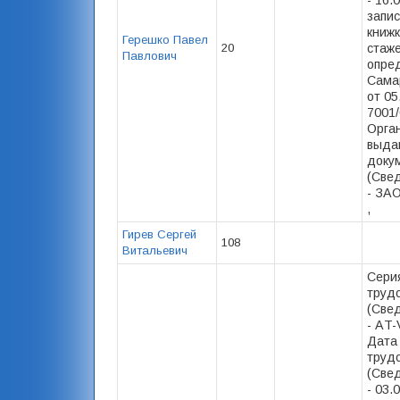
- 16.
запис
книжк
Герешко Павел
20
стаже)
Павлович
опре
Сама
от 05
7001/
Орга
выда
доку
(Свед
- ЗА
,
Гирев Сергей
108
Витальевич
Сери
труд
(Свед
- АT-
Дата
труд
(Свед
- 03.