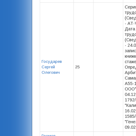
Сери
труд
(Свед
- АТ-
Дата
труд
(Свед
- 24.
запис
книжк
Государев
стаже
Сергей
25
Опре
Олегович
Арби
Сама
А55-
ООО"
04.12
1792
"Кали
16.02
1585
"Гене
09.02.
Громов