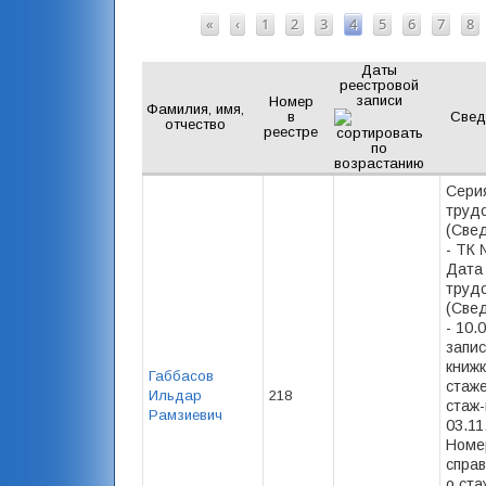
СТРАНИЦЫ
«
‹
1
2
3
4
5
6
7
8
Даты
реестровой
записи
Номер
Фамилия, имя,
в
Свед
отчество
реестре
Сери
труд
(Свед
- ТК 
Дата
труд
(Свед
- 10.
запис
книжк
Габбасов
стаже
Ильдар
218
стаж-
Рамзиевич
03.11
Номе
спра
о ста