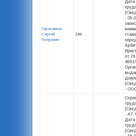
Дата
труд
(Свед
- 05.
запис
Герасимов
книжк
Сергей
249
стаже)
Петрович
опре
Арби
Иркут
от 26
4691/
Орга
выда
доку
(Свед
- ООО
Сери
труд
(Свед
- АТ-
Дата
труд
(Свед