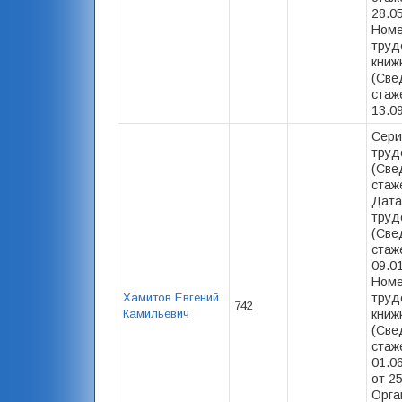
28.0
Номе
труд
книж
(Све
стаже
13.09
Сери
труд
(Све
стаже
Дата
труд
(Све
стаже
09.0
Номе
Хамитов Евгений
труд
742
Камильевич
книж
(Све
стаже
01.06
от 25
Орга