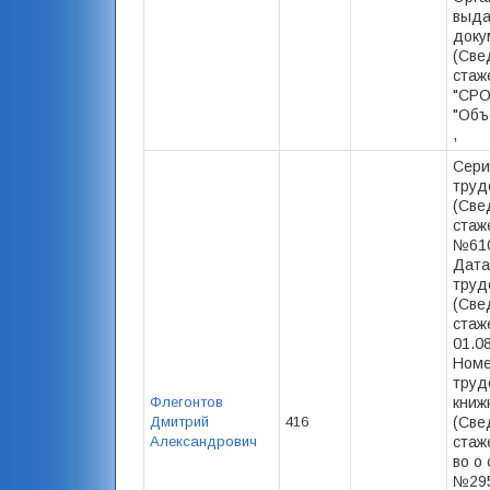
выд
доку
(Све
стаж
"СРО
"Объ
,
Сери
труд
(Све
стаж
№610
Дата
труд
(Све
стаже
01.0
Номе
труд
Флегонтов
книж
Дмитрий
416
(Све
Александрович
стаже
во о 
№295