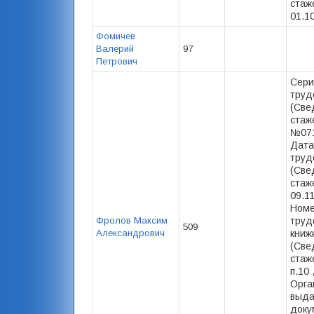
стаже
01.10
Фомичев
Валерий
97
Петрович
Сери
труд
(Све
стаж
№071
Дата
труд
(Све
стаже
09.1
Номе
Фролов Максим
труд
509
Александрович
книж
(Све
стаже
п.10 
Орга
выд
доку