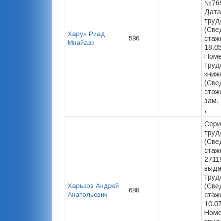
№769
Дата
труд
(Све
Харун Риад
586
стаже
Мнайази
18.0
Номе
труд
книж
(Све
стаже
зам.
,
Сери
труд
(Све
стаж
2711
выда
труд
Харьков Андрей
(Све
688
Анатольевич
стаже
10.0
Номе