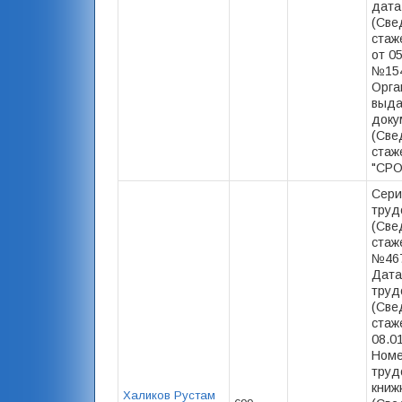
дата
(Све
стаже
от 05
№154
Орга
выд
доку
(Све
стаж
"СРО 
Сери
труд
(Све
стаже
№467
Дата
труд
(Све
стаже
08.0
Номе
труд
книж
Халиков Рустам