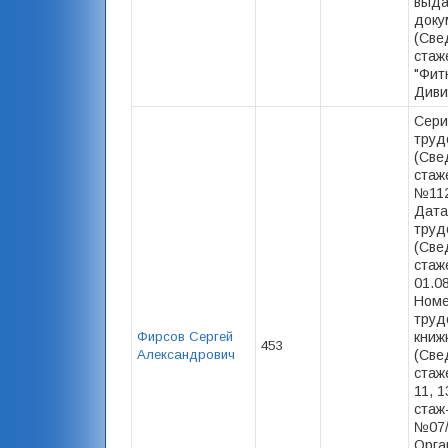
выд
доку
(Све
стаж
"Фит
Диви
Сери
труд
(Све
стаж
№112
Дата
труд
(Све
стаже
01.0
Номе
труд
Фирсов Сергей
книж
453
Александрович
(Све
стаже
11, 1
стаж
№07/
Орга