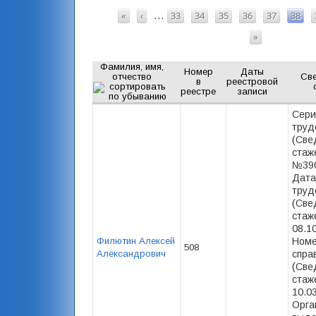
СТРАНИЦЫ
«
‹
33
34
35
36
37
38
…
»
Фамилия, имя,
Номер
Даты
отчество
Св
в
реестровой
реестре
записи
Сери
труд
(Све
стаж
№390
Дата
труд
(Све
стаже
08.1
Филютин Алексей
Номе
508
Александрович
спра
(Све
стаж
10.03
Орга