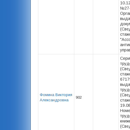
10.12
№27-
Орга
выд
доку
(Све
стаж
"Асс
анти
упра
Сери
труд
(Све
стаже
6717
выда
труд
Фомина Виктория
(Све
902
Александровна
стаже
19.0
Номе
труд
книж
(Све