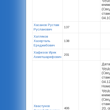
труд
книж
(Све
стаже
04.10
Хасанов Рустам
137
Русланович
Хатляков
Хазерталь
138
Ереджибович
Хафизов Ирек
201
Ахметшарифович
Дата
труд
(Све
стаже
04.1
Номе
труд
книж
(Све
стаже
Хвастунов
406
20, с