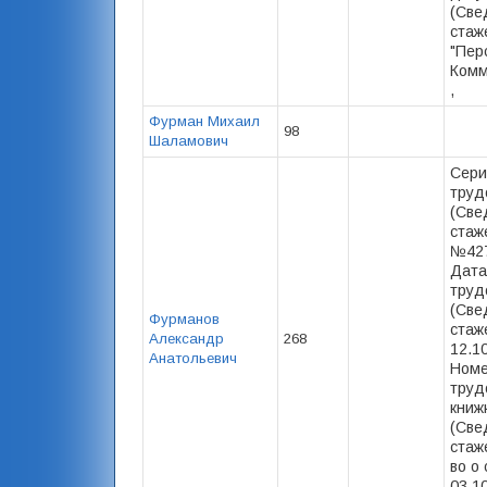
(Све
стаж
"Пер
Комм
,
Фурман Михаил
98
Шаламович
Сери
труд
(Све
стаже
№427
Дата
труд
(Све
Фурманов
стаже
Александр
268
12.1
Анатольевич
Номе
труд
книж
(Све
стаже
во о 
03.10