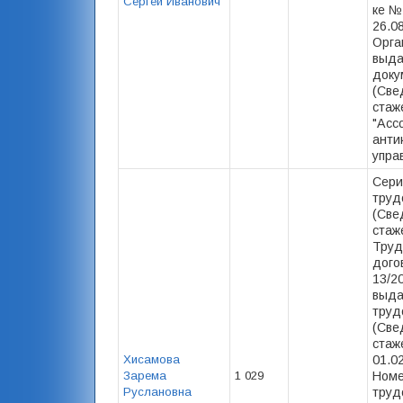
Сергей Иванович
ке №
26.08
Орга
выд
доку
(Све
стаж
"Асс
анти
упра
Сери
труд
(Све
стаже
Труд
дого
13/2
выда
труд
(Све
стаже
Хисамова
01.0
Зарема
1 029
Номе
Руслановна
труд