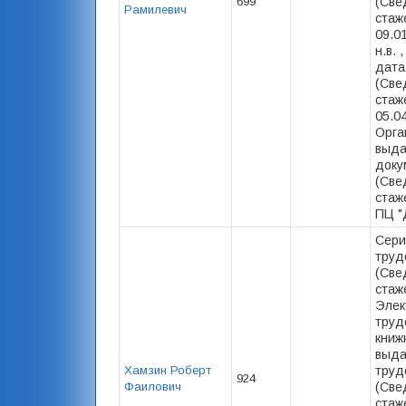
699
(Све
Рамилевич
стаж
09.0
н.в. 
дата
(Све
стаже
05.04
Орга
выд
доку
(Све
стаж
ПЦ "
Сери
труд
(Све
стаже
Элек
труд
книж
выда
Хамзин Роберт
труд
924
Фаилович
(Све
стаже