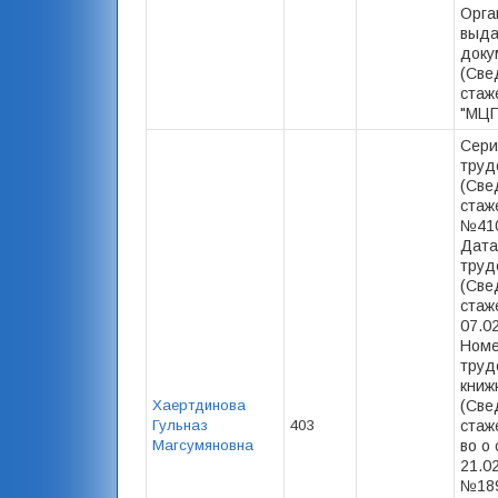
Орга
выд
доку
(Све
стаж
"МЦП
Сери
труд
(Све
стаже
№410
Дата
труд
(Све
стаже
07.0
Номе
труд
книж
Хаертдинова
(Све
Гульназ
403
стаже
Магсумяновна
во о 
21.02
№189