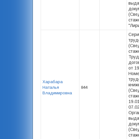
выд
доку
(Све
стаж
"Лир
Сери
труд
(Све
стаже
Труд
дого
от 19
Номе
труд
Харабара
книж
Наталья
844
(Све
Владимировна
стаже
19.0
07.02
Орга
выд
доку
(Све
стаж