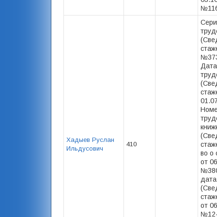
№116
Сери
труд
(Све
стаже
№373
Дата
труд
(Све
стаже
01.0
Номе
труд
книж
(Све
Хадыев Руслан
410
стаже
Ильдусович
во о
от 06
№380
дата
(Све
стаже
от 06
№12-