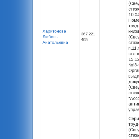
(Све
стаже
10.0
Номе
труд
Харитонова
книж
367 221
Любовь
(Све
495
Анатольевна
стаже
п.11,
стж-
15.12
№!8-
Орга
выд
доку
(Све
стаж
"Асс
анти
упра
Сери
труд
(Све
стаж