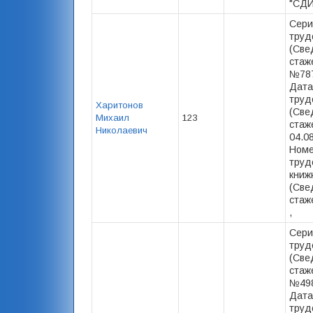
"СДИ
Сери
труд
(Све
стаже
№787
Дата
труд
Харитонов
(Све
Михаил
123
стаже
Николаевич
04.0
Номе
труд
книж
(Све
стаже
,
Сери
труд
(Све
стаж
№498
Дата
труд