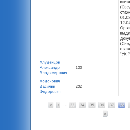
книж
(Све
стаже
01.0
12.04
Орга
выд
доку
(Све
стаж
"УК 
Хлуденцов
Александр
130
Владимирович
Ходонович
Василий
232
Федорович
СТРАНИЦЫ
«
‹
33
34
35
36
37
38
…
»