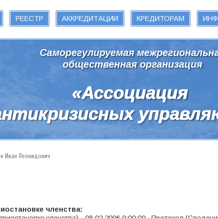
РЕЕСТР
АККРЕДИТАЦИИ
КРЕДИТОРАМ
ИН
к Иван Леонидович
риостановке членства: