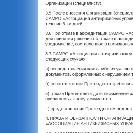
Организации (специалисту).
3.5 После внесения Организации (специал
САМРО «Ассоциация антикризисных управ
течение 5-ти дней.
3.6 При отказе в аккредитации САМРО «А
дня принятия решения об отказе в аккред
уведомление, составленное в произвольн
3.7 САМРО «Ассоциация антикризисных уп
следующих случаях:
а) непредставления каких-либо из указан
документов, оформленных с нарушением 
б) несоответствие Претендента требован
в) отказа Претендента дать письменные р
прилагаемых к нему документов,
г) предоставления Претендентом недосто
4. ПРАВА И ОБЯЗАННОСТИ ОРГАНИЗАЦ
«АССОЦИАЦИЯ АНТИКРИЗИСНЫХ УПР