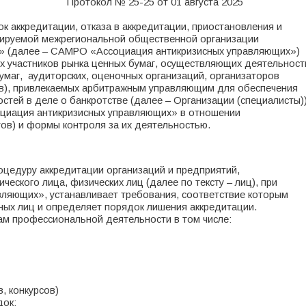
Протокол № 25-25 от 01 августа 2025
 аккредитации, отказа в аккредитации, приостановления и
лируемой межрегиональной общественной организации
» (далее – САМРО «Ассоциация антикризисных управляющих»)
х участников рынка ценных бумаг, осуществляющих деятельност
умаг, аудиторских, оценочных организаций, организаторов
тов), привлекаемых арбитражным управляющим для обеспечения
стей в деле о банкротстве (далее – Организации (специалисты))
оциация антикризисных управляющих» в отношении
ов) и формы контроля за их деятельностью.
цедуру аккредитации организаций и предприятий,
еского лица, физических лиц (далее по тексту – лиц), при
ляющих», устанавливает требования, соответствие которым
ых лиц и определяет порядок лишения аккредитации.
ам профессиональной деятельности в том числе:
, конкурсов)
док;