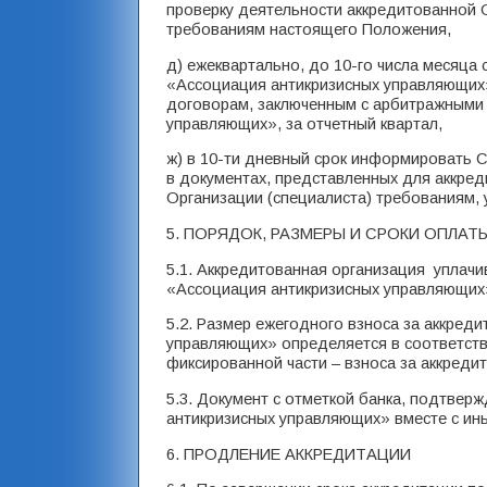
проверку деятельности аккредитованной О
требованиям настоящего Положения,
д) ежеквартально, до 10-го числа месяц
«Ассоциация антикризисных управляющих»
договорам, заключенным с арбитражными
управляющих», за отчетный квартал,
ж) в 10-ти дневный срок информировать
в документах, представленных для аккред
Организации (специалиста) требованиям
5. ПОРЯДОК, РАЗМЕРЫ И СРОКИ ОПЛАТ
5.1. Аккредитованная организация уплач
«Ассоциация антикризисных управляющих
5.2. Размер ежегодного взноса за аккре
управляющих» определяется в соответств
фиксированной части – взноса за аккреди
5.3. Документ с отметкой банка, подтве
антикризисных управляющих» вместе с и
6. ПРОДЛЕНИЕ АККРЕДИТАЦИИ