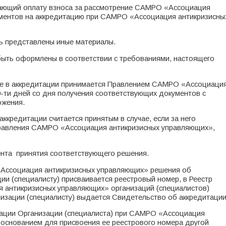
дающий оплату взноса за рассмотрение САМРО «Ассоциация
ументов на аккредитацию при САМРО «Ассоциация антикризисны
ь представлены иные материалы.
ыть оформлены в соответствии с требованиями, настоящего
азе в аккредитации принимается Правлением САМРО «Ассоциаци
-ти дней со дня получения соответствующих документов с
ожения.
аккредитации считается принятым в случае, если за него
равления САМРО «Ассоциация антикризисных управляющих»,
ента принятия соответствующего решения.
«Ассоциация антикризисных управляющих» решения об
ии (специалисту) присваивается реестровый номер, в Реестр
 антикризисных управляющих» организаций (специалистов)
изации (специалисту) выдается Свидетельство об аккредитации
тации Организации (специалиста) при САМРО «Ассоциация
 основанием для присвоения ее реестрового номера другой