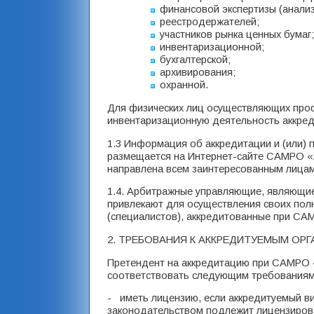
финансовой экспертизы (анализ
реестродержателей;
участников рынка ценных бумаг;
инвентаризационной;
бухгалтерской;
архивирования;
охранной.
Для физических лиц осуществляющих проф
инвентаризационную деятельность аккред
1.3 Информация об аккредитации и (или) 
размещается на Интернет-сайте САМРО «
направлена всем заинтересованным лицам
1.4. Арбитражные управляющие, являющи
привлекают для осуществления своих пол
(специалистов), аккредитованные при С
2. ТРЕБОВАНИЯ К АККРЕДИТУЕМЫМ ОР
Претендент на аккредитацию при САМРО 
соответствовать следующим требованиям
- иметь лицензию, если аккредитуемый в
законодательством подлежит лицензиров