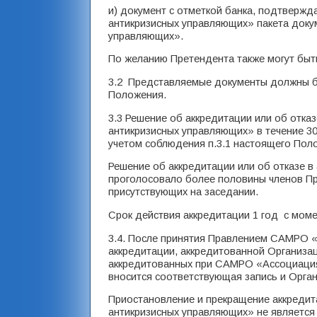
и) документ с отметкой банка, подтверж
антикризисных управляющих» пакета док
управляющих».
По желанию Претендента также могут быт
3.2 Представляемые документы должны б
Положения.
3.3 Решение об аккредитации или об отк
антикризисных управляющих» в течение 30
учетом соблюдения п.3.1 настоящего Пол
Решение об аккредитации или об отказе в 
проголосовало более половины членов П
присутствующих на заседании.
Срок действия аккредитации 1 год с мом
3.4. После принятия Правлением САМРО 
аккредитации, аккредитованной Организац
аккредитованных при САМРО «Ассоциация
вносится соответствующая запись и Орган
Приостановление и прекращение аккреди
антикризисных управляющих» не является