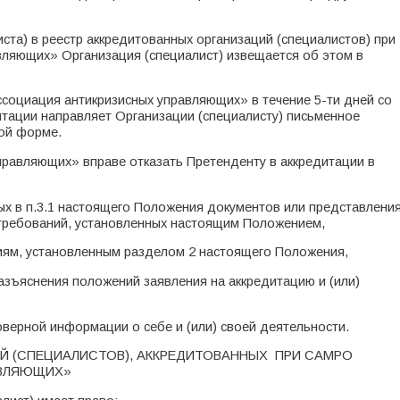
иста) в реестр аккредитованных организаций (специалистов) при
ляющих» Организация (специалист) извещается об этом в
ссоциация антикризисных управляющих» в течение 5-ти дней со
итации направляет Организации (специалисту) письменное
ой форме.
равляющих» вправе отказать Претенденту в аккредитации в
ных в п.3.1 настоящего Положения документов или представлени
требований, установленных настоящим Положением,
иям, установленным разделом 2 настоящего Положения,
азъяснения положений заявления на аккредитацию и (или)
верной информации о себе и (или) своей деятельности.
ИЙ (СПЕЦИАЛИСТОВ), АККРЕДИТОВАННЫХ ПРИ САМРО
АВЛЯЮЩИХ»