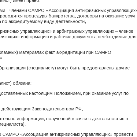
лист) имеет право:
ими - членами САМРО «Ассоциация антикризисных управляющих
роводятся процедуры банкротства, договоры на оказание услуг
 по аккредитуемому виду деятельности,
кризисных управляющих» и арбитражных управляющих – членов
вляющих» информацию и рабочие документы, необходимые для
екламных) материалах факт аккредитации при САМРО
».
Организации (специалисту) могут быть предоставлены другие
лист) обязана:
доставленных настоящим Положением, при оказание услуг по
 с действующим Законодательством РФ,
тельно информации, полученной в связи с деятельностью в
пециалиста),
лю САМРО «Ассоциация антикризисных управляющих» провести