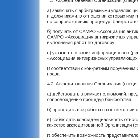
4.1. Аккредитованная Организация (специа
а) заключать с арбитражными управляющ
и должниками, в отношении которых ими п
по сопровождению процедур банкротства
б) получать от САМРО «Ассоциация анти
САМРО «Ассоциация антикризисных упра
выполнения работ по договору,
в) указывать в своих информационных (р
«Ассоциация антикризисных управляющих
В соответствии с конкретным поручением 
права.
4.2. Аккредитованная Организация (специа
а) действовать в рамках полномочий, пре
сопровождению процедур банкротства,
б) проводить все работы в соответствии
в) соблюдать конфиденциальность относи
качестве аккредитованной Организации (с
г) обеспечить возможность представите