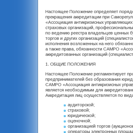
Настоящее Положение определяет порядок
прекращения аккредитации при Саморегу
«Ассоциация антикризисных управляющих
страховых организаций, профессиональны
по ведению реестра владельцев ценных б
торгов и других организаций (специалис
исполнения возложенных на него обязанно
а также права, обязанности САМРО «Асс
аккредитованных организаций (специалист
1. ОБЩИЕ ПОЛОЖЕНИЯ
Настоящее Положение регламентирует про
предпринимателей без образования юридич
САМРО «Ассоциация антикризисных управ
является необходимым для аккредитованн
Аккредитация лиц осуществляется по вид
аудиторской;
страховой;
юридической;
оценочной;
организацией торгов (аукционов
операторы электронных площа