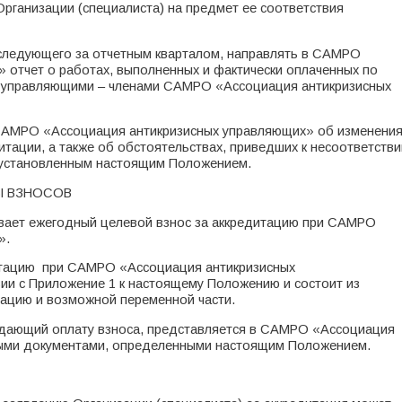
рганизации (специалиста) на предмет ее соответствия
а следующего за отчетным кварталом, направлять в САМРО
 отчет о работах, выполненных и фактически оплаченных по
 управляющими – членами САМРО «Ассоциация антикризисных
 САМРО «Ассоциация антикризисных управляющих» об изменени
итации, а также об обстоятельствах, приведших к несоответств
, установленным настоящим Положением.
Ы ВЗНОСОВ
ивает ежегодный целевой взнос за аккредитацию при САМРО
».
дитацию при САМРО «Ассоциация антикризисных
ии с Приложение 1 к настоящему Положению и состоит из
тацию и возможной переменной части.
рждающий оплату взноса, представляется в САМРО «Ассоциация
ными документами, определенными настоящим Положением.