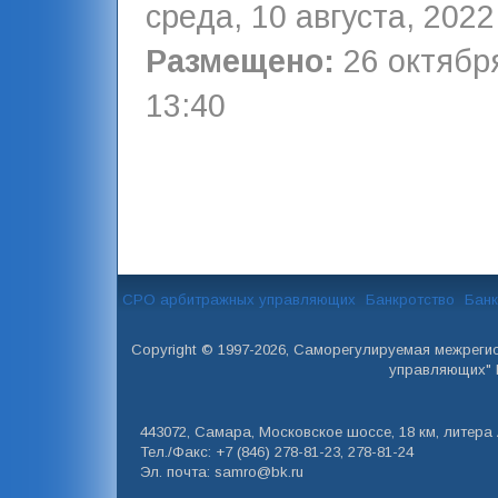
среда, 10 августа, 2022
Размещено:
26 октября
13:40
СРО арбитражных управляющих
Банкротство
Банк
Copyright © 1997-2026, Саморегулируемая межреги
управляющих" 
443072, Самара, Московское шоссе, 18 км, литера А
Тел./Факс: +7 (846) 278-81-23, 278-81-24
Эл. почта: samro@bk.ru