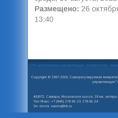
Размещено:
26 октября
13:40
СРО арбитражных управляющих
Банкротство
Банк
Copyright © 1997-2026, Саморегулируемая межреги
управляющих" 
443072, Самара, Московское шоссе, 18 км, литера А
Тел./Факс: +7 (846) 278-81-23, 278-81-24
Эл. почта: samro@bk.ru