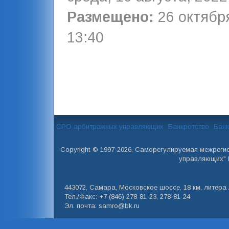
Размещено:
26 октября
13:40
СРО арбитражных управляющих
Банкротство
Банк
Copyright © 1997-2026, Саморегулируемая межреги
управляющих" 
443072, Самара, Московское шоссе, 18 км, литера А
Тел./Факс: +7 (846) 278-81-23, 278-81-24
Эл. почта: samro@bk.ru