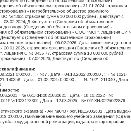
 Действует по (Сведения об обязательном страховании) -
едения об обязательном страховании) - 31.01.2024, страховая
страховании) - Потребительское общество взаимного
 №4362, страховая сумма 10 000 000 рублей , Действует с
- 08.02.2024, Действует по (Сведения об обязательном
ния договора (Сведения об обязательном страховании) -
дения об обязательном страховании) - ООО "МСГ", лицензия СИ
, Действует с (Сведения об обязательном страховании) -
язательном страховании) - 06.02.2026, Дата заключения догово
- 20.01.2026, страховая организация (Сведения об обязательн
лицензия C № 0436 77, страховая сумма 10 000 000 рублей ,
траховании) - 07.02.2026, Действует по (Сведения об
исквалификации:
.08.2021 0:00:00 , :: - №7 , Дата - 04.10.2022 0:00:00 , :: - № 1021-
021-140358 , Дата - 01.02.2025 0:00:00 , :: - № 1021-211040 , Дата -
 ,
удимости:
 03.08.2021 - № 061Ж№0821080621 , Дата - 18.10.2022 - №
 061Р№1023173306 , Дата - 12.03.2025 - № 061Х№0225022876 ,
етического экзамена) - АИ №0437 рег. №11/032631 , Дата выдач
2019 0:00:00 , Наименование высшего учебного заведения (Сдача
служба государственной регистрации, кадастра и картографии