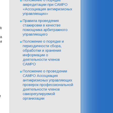
аккредитации при САМРО
«Ассоциация антикризисных
управляющих»
Правила проведения
стажировки в качестве
 №
помощника арбитражного
управляющего
ра
Положение о порядке и
ом
периодичности сбора,
обработки и хранения
информации о
деятельности членов
САМРО
Положение о проведении
САМРО Ассоциация
антикризисных управляющих
проверок профессиональной
деятельности членов
саморегулируемой
и
организации