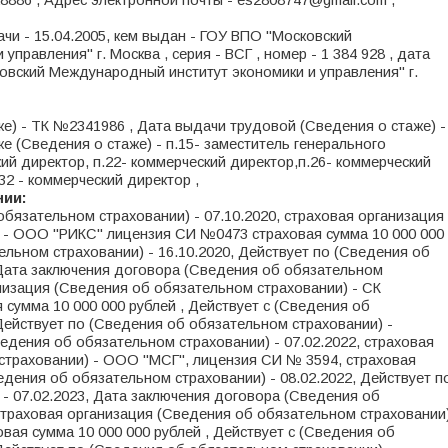
8886 , Адрес электронной почты - es2808747@gmail.com ,
дачи - 15.04.2005, кем выдан - ГОУ ВПО "Московский
управления" г. Москва , серия - ВСГ , номер - 1 384 928 , дата
товский Международный институт экономики и управления" г.
е) - ТК №2341986 , Дата выдачи трудовой (Сведения о стаже) -
ке (Сведения о стаже) - п.15- заместитель генерального
ий директор, п.22- коммерческий директор,п.26- коммерческий
32 - коммерческий директор ,
нии:
бязательном страховании) - 07.10.2020, страховая организация
 - ООО "РИКС" лицензия СИ №0473 страховая сумма 10 000 000
ельном страховании) - 16.10.2020, Действует по (Сведения об
 Дата заключения договора (Сведения об обязательном
анизация (Сведения об обязательном страховании) - СК
 сумма 10 000 000 рублей , Действует с (Сведения об
 Действует по (Сведения об обязательном страховании) -
едения об обязательном страховании) - 07.02.2022, страховая
страховании) - ООО "МСГ", лицензия СИ № 3594, страховая
ведения об обязательном страховании) - 08.02.2022, Действует п
- 07.02.2023, Дата заключения договора (Сведения об
 страховая организация (Сведения об обязательном страховании
вая сумма 10 000 000 рублей , Действует с (Сведения об