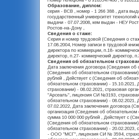
Номер телефона - 8 9185547408 , 8 928122
Образование, диплом:
серия - ВСВ , номер - 1 266 388 , дата вы
государственный университет технологий и 
выдачи - 07.07.2008, кем выдан - НЕУ Рос
Ростов-на-Дону ,
Сведения о стаже:
Серия и номер трудовой (Сведения о стаж
17.08.2004, Номер записи в трудовой книж
директора по коммерции, п.18- коммкрческ
директор, п.27- коммерческий директор, п.
Сведения об обязательном страхова
Дата заключения договора (Сведения об о
(Сведения об обязательном страховании)
рублей , Действует с (Сведения об обязат
обязательном страховании) - 15.10.2021,
страховании) - 08.02.2021, страховая орг
"Арсеалъ", лицензия СИ №3193, страховая
обязательном страховании) - 08.02.2021,
07.02.2022, Дата заключения договора (Св
организация (Сведения об обязательном 
сумма 10 000 000 рублей , Действует с (С
(Сведения об обязательном страховании) 
обязательном страховании) - 20.02.2023,
- ООО "МСГ", лицензия СИ № 3594, страхо