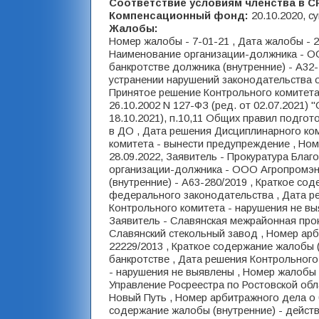
Соответствие условиям членства в С
Компенсационный фонд:
20.10.2020, с
Жалобы:
Номер жалобы - 7-01-21 , Дата жалобы - 2
Наименование организации-должника - ОО
банкротстве должника (внутренние) - А32-
устранении нарушений законодательства о
Принятое решение Контрольного комитета 
26.10.2002 N 127-ФЗ (ред. от 02.07.2021) "
18.10.2021), п.10,11 Общих правил подго
в ДО , Дата решения Дисциплинарного ком
комитета - вынести предупреждение , Ном
28.09.2022, Заявитель - Прокуратура Бла
организации-должника - ООО Агропромэне
(внутренние) - А63-280/2019 , Краткое со
федерального законодательства , Дата ре
Контрольного комитета - нарушения не выя
Заявитель - Славянская межрайонная про
Славянский стекольный завод , Номер арб
22229/2013 , Краткое содержание жалобы 
банкротстве , Дата решения Контрольного
- нарушения не выявлены , Номер жалобы -
Управление Росреестра по Ростовской об
Новый Путь , Номер арбитражного дела о б
содержание жалобы (внутренние) - действ