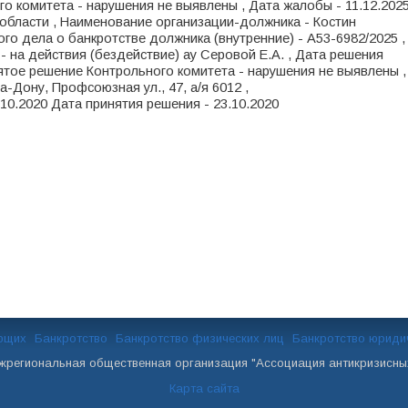
о комитета - нарушения не выявлены , Дата жалобы - 11.12.2025
области , Наименование организации-должника - Костин
го дела о банкротстве должника (внутренние) - А53-6982/2025 ,
- на действия (бездействие) ау Серовой Е.А. , Дата решения
нятое решение Контрольного комитета - нарушения не выявлены ,
-на-Дону, Профсоюзная ул., 47, а/я 6012 ,
.10.2020 Дата принятия решения - 23.10.2020
ющих
Банкротство
Банкротство физических лиц
Банкротство юриди
ежрегиональная общественная организация "Ассоциация антикризисн
Карта сайта