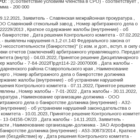
РО:
: (Соответствие условиям членства в СРО) - соответствует ,
умма - 200 000
9.12.2021, Заявитель - Славянская межрайонная прокуратура ,
О Славянский стекольный завод , Номер арбитражного дела о
22229/2013 , Краткое содержание жалобы (внутренние) - об
 банкротстве , Дата решения Контрольного комитета - 07.02.202
- выявлены нарушения п.1,2 ст.143 Федерального закона от
О несостоятельности (банкротстве)" (с изм. и доп., вступ. в силу 
товки отчетов (заключений) арбитражного управляющего. Переда
итета (внутр) - 04.03.2022, Принятое решение Дисциплинарного
ер жалобы - 7-84-2022/Прдп114-22-20070006 , Дата жалобы -
годарненского района Ставропольского края , Наименование
рго , Номер арбитражного дела о банкротстве должника
держание жалобы (внутренние) - об устранении нарушений
шения Контрольного комитета - 07.11.2022, Принятое решение
влены , Номер жалобы - 7-01-2022 , Дата жалобы - 30.11.2022,
куратура , Наименование организации-должника - ООО
итражного дела о банкротстве должника (внутренние) - А32-
(внутренние) - об устранении нарушений законодательства о
 комитета - 10.01.2023, Принятое решение Контрольного комите
 13-04158-ОК/23 , Дата жалобы - 14.11.2023, Заявитель -
ласти , Наименование организации-должника - ЗАО Агрофирма
анкротстве должника (внутренние) - А53-30873/2014 , Краткое
ия (бездействие) ку , Дата решения Контрольного комитета -