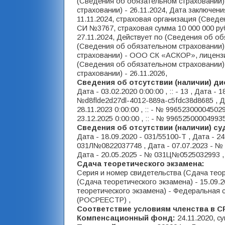
(Сведения об обязательном страховании) 
страховании) - 26.11.2024, Дата заключе
11.11.2024, страховая организация (Све
СИ №3767, страховая сумма 10 000 000 ру
27.11.2024, Действует по (Сведения об об
(Сведения об обязательном страховании) 
страховании) - ООО СК «АСКОР», лицензия
(Сведения об обязательном страховании) 
страховании) - 26.11.2026,
Сведения об отсутствии (наличии) д
Дата - 03.02.2020 0:00:00 , :: - 13 , Дата - 18
№d8flde2d27dl-4012-889а-с5fdc38d8685 , Дат
28.11.2023 0:00:00 , :: - № 996523000045029
23.12.2025 0:00:00 , :: - № 996525000049935
Сведения об отсутствии (наличии) с
Дата - 18.09.2020 - 031/55100-T , Дата - 
031Л№0822037748 , Дата - 07.07.2023 - №
Дата - 20.05.2025 - № 031Ц№0525032993 ,
Сдача теоретического экзамена:
Серия и номер свидетельства (Сдача теор
(Сдача теоретического экзамена) - 15.09.
теоретического экзамена) - Федеральная 
(РОСРЕЕСТР) ,
Соответствие условиям членства в С
Компенсационный фонд:
24.11.2020, с