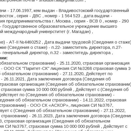
ектронной почты - shulubin.aa@gmail.com ,
дачи - 17.06.1997, кем выдан - Владивостокский государтсвенный
осток , серия - ДВС , номер - 1 564 523 , дата выдачи -
ия предпринимательства г. Москва , серия - ВСВ 0 , номер - 290
ан - Государтсвенное образовательное учреждение высшего
 международный универститет (г. Магадан) ,
е) - AT-II №4460252 , Дата выдачи трудовой (Сведения о стаже
жке (Сведения о стаже) - п.22- заместитель директора, п.27-
- генеральный директор, п.32 - заместитедь директора ,
нии:
бязательном страховании) - 25.11.2020, страховая организация
 - ООО СК "Паритет-СК" лицензия СИ №3268 страховая сумма 1
б обязательном страховании) - 27.11.2020, Действует по
- 26.11.2021, Дата заключения договора (Сведения об
 страховая организация (Сведения об обязательном страховании
траховая сумма 10 000 000 рублей , Действует с (Сведения об
 Действует по (Сведения об обязательном страховании) -
едения об обязательном страховании) - 14.11.2022, страховая
 страховании) - ООО СК «АСКОР», лицензия СИ №3767,
твует с (Сведения об обязательном страховании) - 27.11.2022,
страховании) - 26.11.2023, Дата заключения договора (Сведени
23, страховая организация (Сведения об обязательном
 СИ №3767, страховая сумма 10 000 000 рублей , Действует с