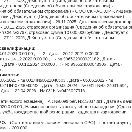
- 27.11.2023, Действует по (Сведения об обязательном
ния договора (Сведения об обязательном страховании) -
дения об обязательном страховании) - ООО СК «АСКОР», лиценз
блей , Действует с (Сведения об обязательном страховании) -
язательном страховании) - 26.11.2025, Дата заключения договор
- 10.11.2025, страховая организация (Сведения об обязательно
 СИ №3767, страховая сумма 10 000 000 рублей , Действует с
- 27.11.2025, Действует по (Сведения об обязательном
исквалификации:
.01.2021 0:00:00 , :: - 2 , Дата - 20.12.2021 0:00:00 , :: -
а - 14.12.2022 0:00:00 , :: - № 996522000029182 , Дата -
 , Дата - 03.12.2024 0:00:00 , :: - № 996524000048906 , Дата -
 ,
удимости:
24.08.2021 - № 031Ж№0821040503 , Дата - 05.08.2022 - №
 031П№0723043232 , Дата - 10.06.2024 - № 031Т№0624031682 ,
 Дата - 22.04.2026 - № 031Ы№0426027316 ,
етического экзамена) - АК №0099 рег. №11/034291 , Дата выдач
2020 0:00:00 , Наименование высшего учебного заведения (Сдача
служба государственной регистрации , кадастра и картографии
РО:
: (Соответствие условиям членства в СРО) - соответствует ,
умма - 200 000