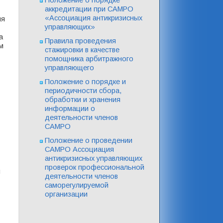
аккредитации при САМРО
«Ассоциация антикризисных
ия
управляющих»
а
Правила проведения
м
стажировки в качестве
помощника арбитражного
управляющего
Положение о порядке и
периодичности сбора,
обработки и хранения
информации о
деятельности членов
САМРО
Положение о проведении
САМРО Ассоциация
антикризисных управляющих
проверок профессиональной
и
деятельности членов
саморегулируемой
организации