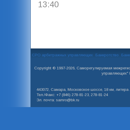
13:40
СРО арбитражных управляющих
Банкротство
Банк
Copyright © 1997-2026, Саморегулируемая межреги
управляющих" 
443072, Самара, Московское шоссе, 18 км, литера А
Тел./Факс: +7 (846) 278-81-23, 278-81-24
Эл. почта: samro@bk.ru