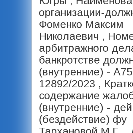
Югры , Наименова
организации-должн
Фоменко Максим
Николаевич , Ном
арбитражного дел
банкротстве долж
(внутренние) - А75
12892/2023 , Крат
содержание жало
(внутренние) - де
(бездействие) фу
Тархановой М.Г. ,