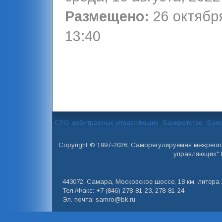
Размещено:
26 октября
13:40
СРО арбитражных управляющих
Банкротство
Банк
Copyright © 1997-2026, Саморегулируемая межреги
управляющих" 
443072, Самара, Московское шоссе, 18 км, литера А
Тел./Факс: +7 (846) 278-81-23, 278-81-24
Эл. почта: samro@bk.ru