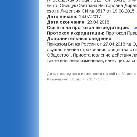
ул.Бекешская,39 офис 222 Тел.: (8412) 944
лицо: Онищук Светлана Викторовна Дирек
cso.ru Лицензия СИ № 3517 от 19.08.2015г
Дата начала:
14.07.2017
Дата окончания:
28.04.2018
Ссылка на протокол аккредитации:
Пр
Протокол аккредитации:
Протокол Прав
Дополнительные сведения:
Приказом Банка России от 27.04.2018 № О
осуществление страхования общества с о
Общество". Приостановление действия лиц
также внесение изменений, влекущих за 
Дата последнего изменения на сайте:
31 июля,
Размещено:
31 июля, 2017 - 17:33