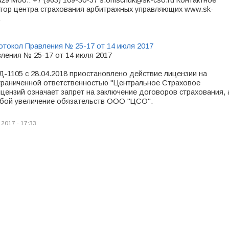
429 Моб.: +7 (963) 109-30-37 s.onischuk@sk-cso.ru Контактное
тор центра страхования арбитражных управляющих www.sk-
.
отокол Правления № 25-17 от 14 июля 2017
ления № 25-17 от 14 июля 2017
Д-1105 с 28.04.2018 приостановлено действие лицензии на
граниченной ответственностью "Центральное Страховое
ензий означает запрет на заключение договоров страхования, 
собой увеличение обязательств ООО "ЦСО".
 2017 - 17:33