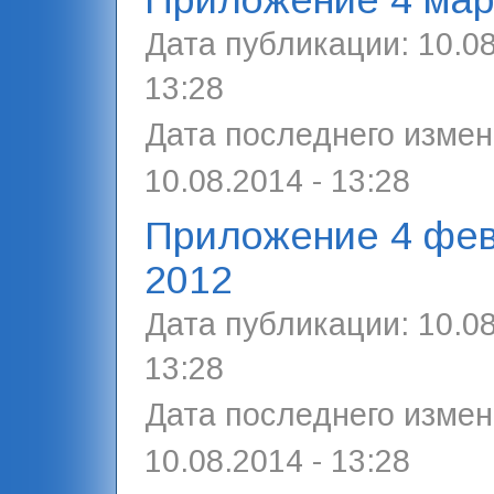
Приложение 4 мар
Дата публикации:
10.08
13:28
Дата последнего измен
10.08.2014 - 13:28
Приложение 4 фе
2012
Дата публикации:
10.08
13:28
Дата последнего измен
10.08.2014 - 13:28