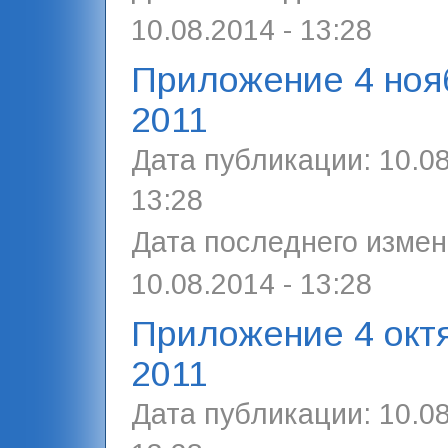
10.08.2014 - 13:28
Приложение 4 ноя
2011
Дата публикации:
10.08
13:28
Дата последнего измен
10.08.2014 - 13:28
Приложение 4 окт
2011
Дата публикации:
10.08