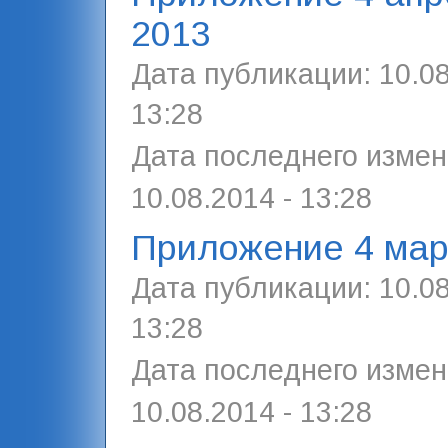
2013
Дата публикации:
10.08
13:28
Дата последнего измен
10.08.2014 - 13:28
Приложение 4 мар
Дата публикации:
10.08
13:28
Дата последнего измен
10.08.2014 - 13:28