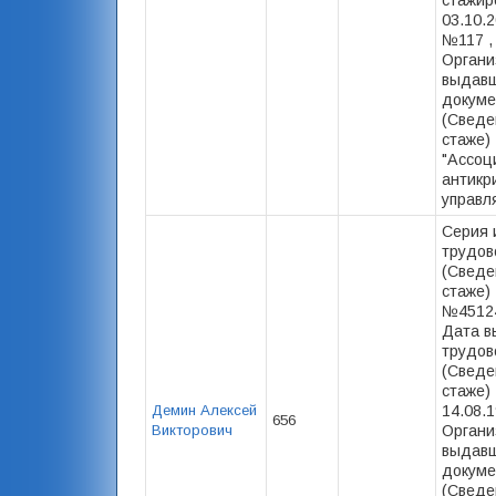
стажир
03.10.2
№117 ,
Органи
выдав
докуме
(Сведе
стаже)
"Ассоц
антикр
управл
Серия 
трудов
(Сведе
стаже) 
№45124
Дата в
трудов
(Сведе
стаже) 
Демин Алексей
14.08.1
656
Викторович
Органи
выдав
докуме
(Сведе