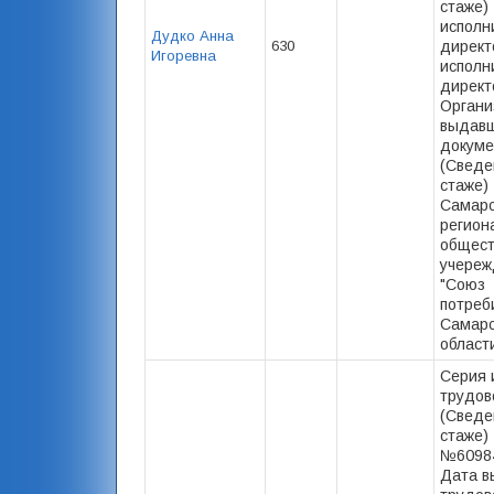
стаже) -
исполн
Дудко Анна
630
директо
Игоревна
исполн
директ
Органи
выдав
докуме
(Сведе
стаже) 
Самарс
регион
общест
учереж
"Союз
потреб
Самарс
области
Серия 
трудов
(Сведе
стаже) 
№60984
Дата в