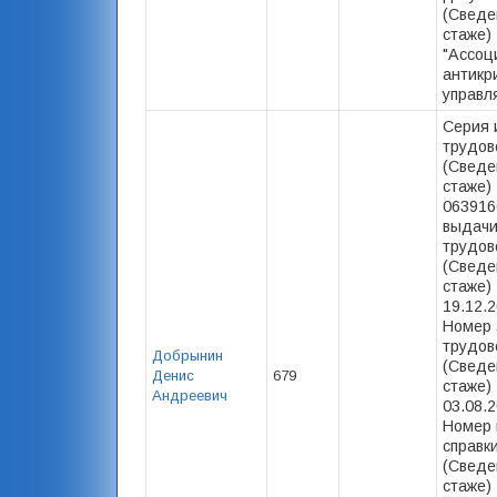
(Сведе
стаже)
"Ассоц
антикр
управл
Серия 
трудов
(Сведе
стаже)
063916
выдач
трудов
(Сведе
стаже) 
19.12.2
Номер 
трудов
Добрынин
(Сведе
Денис
679
стаже)
Андреевич
03.08.2
Номер 
справк
(Сведе
стаже) 