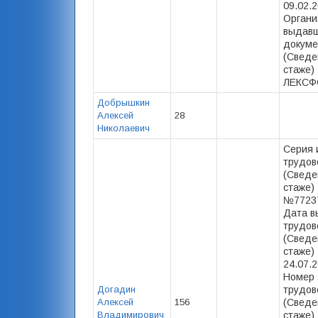
09.02.2
Органи
выдав
докуме
(Сведе
стаже) 
ЛЕКСФ
Добрышкин
Алексей
28
Николаевич
Серия 
трудов
(Сведе
стаже) 
№77237
Дата в
трудов
(Сведе
стаже) 
24.07.2
Номер 
Догадин
трудов
Алексей
156
(Сведе
Владимирович
стаже) -