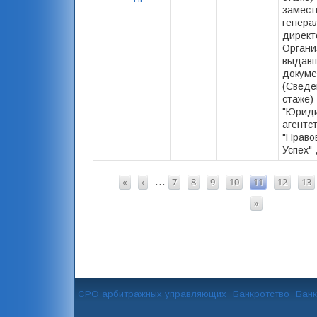
замест
генера
директ
Органи
выдав
докуме
(Сведе
стаже)
"Юриди
агентс
"Право
Успех" 
СТРАНИЦЫ
«
‹
7
8
9
10
11
12
13
…
»
СРО арбитражных управляющих
Банкротство
Банк