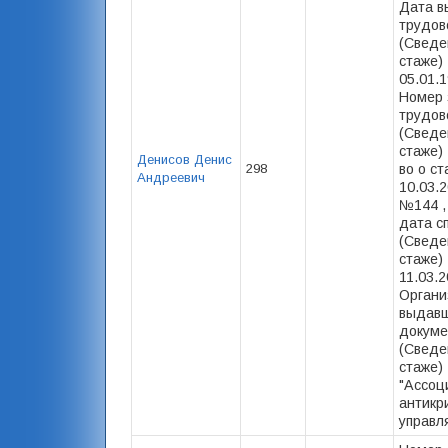
Дата в
трудов
(Сведе
стаже) 
05.01.1
Номер 
трудов
(Сведе
стаже) -
Денисов Денис
298
во о ст
Андреевич
10.03.2
№144 ,
дата с
(Сведе
стаже) 
11.03.2
Органи
выдав
докуме
(Сведе
стаже)
"Ассоц
антикр
управл