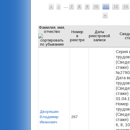
СТРАНИЦЫ
«
‹
7
8
9
10
11
12
13
…
»
Фамилия, имя,
отчество
Номер
Даты
Свед
в
реестровой
ст
реестре
записи
Серия 
трудов
(Сведе
стаже) 
№27902
Дата в
трудов
(Сведе
стаже) 
01.04.1
Номер 
трудов
Дворяшин
(Сведе
Владимир
267
стаже) -
Иванович
6, 8, 10