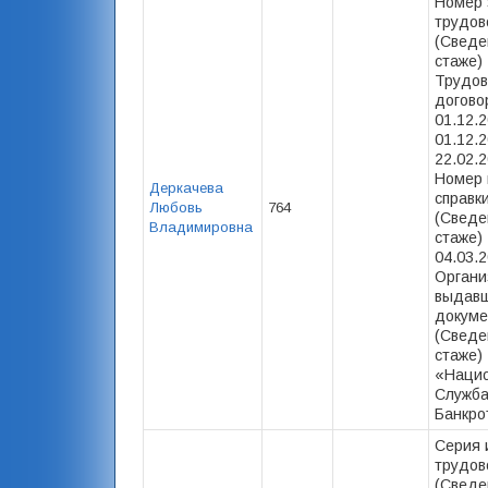
Номер 
трудов
(Сведе
стаже) 
Трудов
догово
01.12.2
01.12.2
22.02.2
Номер 
Деркачева
справк
Любовь
764
(Сведе
Владимировна
стаже) 
04.03.2
Органи
выдав
докуме
(Сведе
стаже)
«Наци
Служб
Банкро
Серия 
трудов
(Сведе