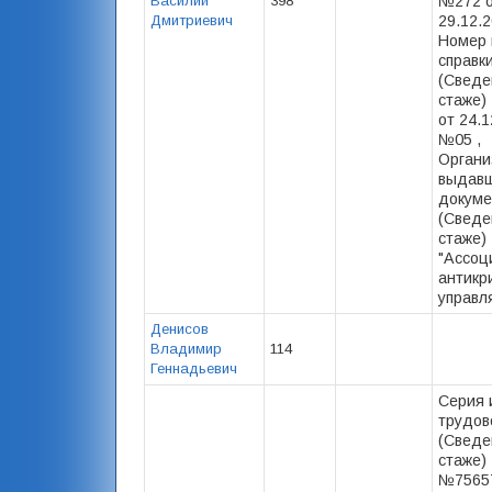
Василий
398
№272 
Дмитриевич
29.12.2
Номер 
справк
(Сведе
стаже) 
от 24.1
№05 ,
Органи
выдав
докуме
(Сведе
стаже)
"Ассоц
антикр
управл
Денисов
Владимир
114
Геннадьевич
Серия 
трудов
(Сведе
стаже) 
№75657