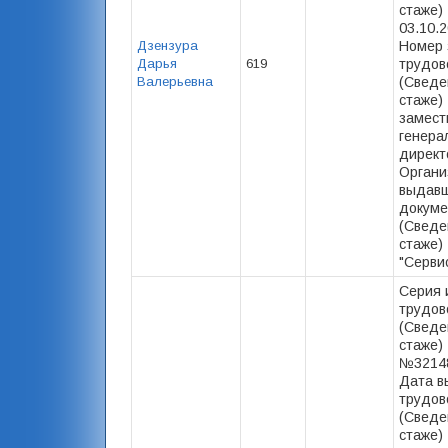
стаже) 
03.10.2
Дзензура
Номер 
Дарья
619
трудов
Валерьевна
(Сведе
стаже) -
замест
генера
директ
Органи
выдав
докуме
(Сведе
стаже)
"Серви
Серия 
трудов
(Сведе
стаже) 
№32148
Дата в
трудов
(Сведе
стаже) 