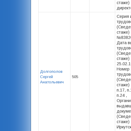
стаже) 
директ
Серия 
трудов
(Сведе
стаже) 
№83826
Дата в
трудов
(Сведе
стаже) 
25.02.1
Номер 
Долгополов
трудов
Сергей
505
(Сведе
Анатольевич
стаже) 
п.17, п.
п.24 ,
Органи
выдав
докуме
(Сведе
стаже) 
Иркутс