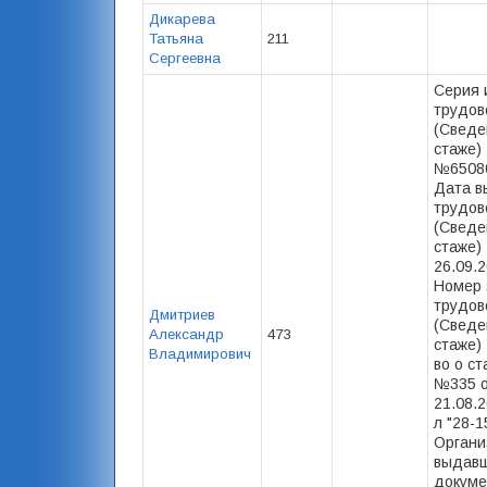
Дикарева
Татьяна
211
Сергеевна
Серия 
трудов
(Сведе
стаже) 
№65080
Дата в
трудов
(Сведе
стаже) 
26.09.2
Номер 
трудов
Дмитриев
(Сведе
Александр
473
стаже) -
Владимирович
во о ст
№335 
21.08.2
л "28-1
Органи
выдав
докуме