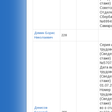
стаже) 
Советс
Отдел
Сберб
№6994 
Самара
Демин Борис
228
Николаевич
Серия 
трудов
(Сведе
стаже) 
№57072
Дата в
трудов
(Сведе
стаже) 
01.07.2
Номер 
трудов
(Сведе
стаже) -
Денисов
во о ст