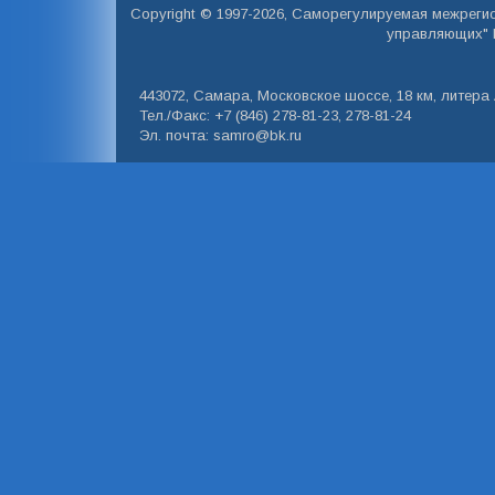
Copyright © 1997-2026, Саморегулируемая межреги
управляющих" 
443072, Самара, Московское шоссе, 18 км, литера А
Тел./Факс: +7 (846) 278-81-23, 278-81-24
Эл. почта: samro@bk.ru