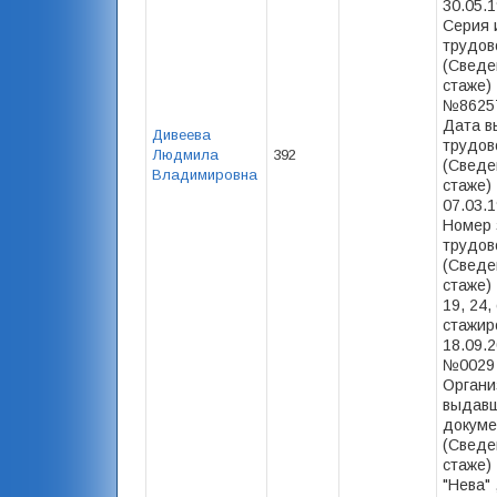
30.05.1
Серия 
трудов
(Сведе
стаже) 
№86257
Дата в
Дивеева
трудов
Людмила
392
(Сведе
Владимировна
стаже) 
07.03.1
Номер 
трудов
(Сведе
стаже) 
19, 24,
стажир
18.09.2
№0029 
Органи
выдав
докуме
(Сведе
стаже)
"Нева" 