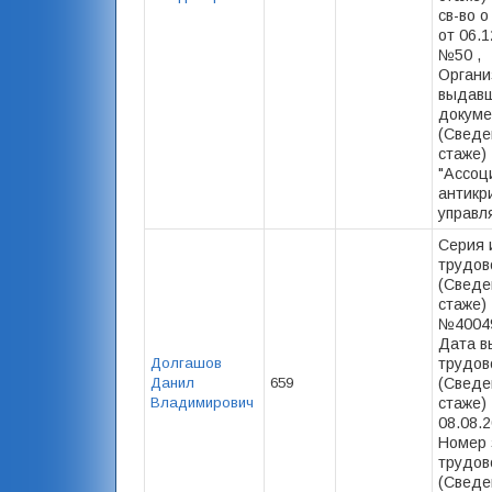
св-во о
от 06.1
№50 ,
Органи
выдав
докуме
(Сведе
стаже)
"Ассоц
антикр
управл
Серия 
трудов
(Сведе
стаже) 
№40049
Дата в
Долгашов
трудов
Данил
659
(Сведе
Владимирович
стаже) 
08.08.2
Номер 
трудов
(Сведе