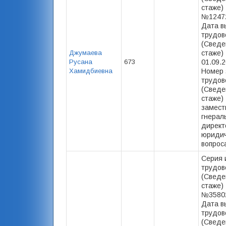
стаже) 
№12472
Дата в
трудов
(Сведе
Джумаева
стаже) 
Русана
673
01.09.2
Хамидбиевна
Номер 
трудов
(Сведе
стаже) 
замест
гнерал
директ
юриди
вопрос
Серия 
трудов
(Сведе
стаже) 
№35802
Дата в
трудов
(Сведе