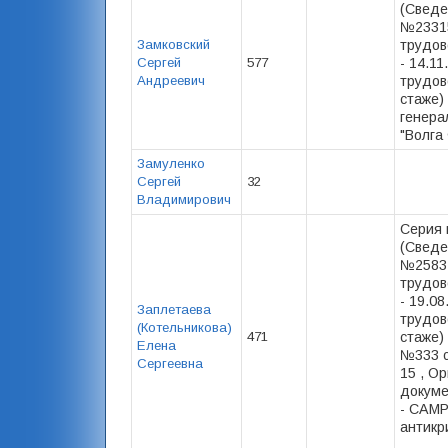
(Сведе
№23315
Замковский
трудов
Сергей
577
- 14.11
Андреевич
трудов
стаже) 
генера
"Волга 
Замуленко
Сергей
32
Владимирович
Серия 
(Сведе
№25834
трудов
- 19.0
Заплетаева
трудов
(Котельникова)
471
стаже) 
Елена
№333 о
Сергеевна
15 , О
докуме
- САМР
антикр
,