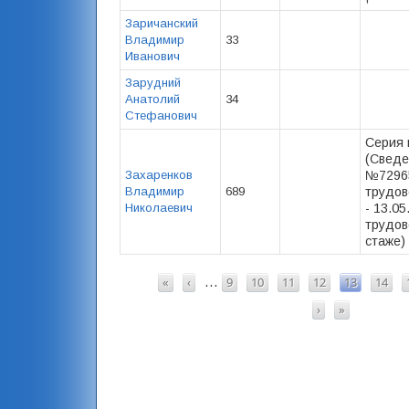
Заричанский
Владимир
33
Иванович
Зарудний
Анатолий
34
Стефанович
Серия 
(Сведен
Захаренков
№72965
Владимир
689
трудов
Николаевич
- 13.0
трудов
стаже) 
СТРАНИЦЫ
«
‹
9
10
11
12
13
14
…
›
»