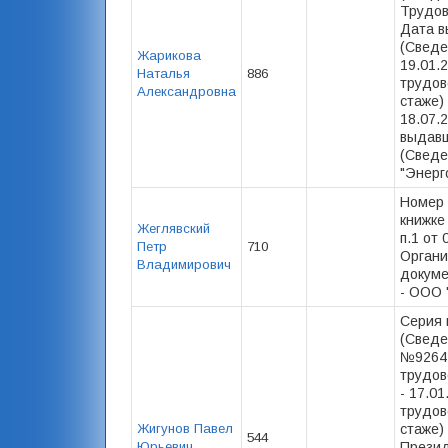
Трудов
Дата в
(Сведе
Жарикова
19.01.
Наталья
886
трудов
Александровна
стаже) 
18.07.
выдав
(Сведе
"Энерго
Номер 
книжке
Жеглявский
п.1 от 
Петр
710
Органи
Владимирович
докуме
- ООО 
Серия 
(Сведе
№92642
трудов
- 17.0
трудов
Жигунов Павел
стаже) 
544
Юрьевич
Презид