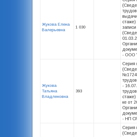
(Сведе
трудов
выдачи
стаже)
Жукова Елена
1 030
записи
Валерьевна
(Сведе
01.03.2
Органи
докуме
- ООО 
Серия 
(Сведе
№17240
трудов
Жукова
- 16.0
Татьяна
393
трудов
Владленовна
стаже) 
ке от 2
Органи
докуме
- НП С
Серия 
(Сведе