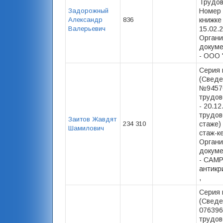
Трудов
Задорожный
Номер 
Александр
836
книжке
Валерьевич
15.02.2
Органи
докуме
- ООО 
Серия 
(Сведе
№94570
трудов
- 20.1
трудов
Заитов Жавдят
234 310
стаже) 
Шамилович
стаж-ке
Органи
докуме
- САМР
антикр
,
Серия 
(Сведе
076396
трудов