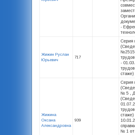
совмес
замест
Органи
докуме
- Ефре
технол
Серия 
(Сведе
№25157
Жижин Руслан
717
трудов
Юрьевич
- 01.0
трудов
стаже) 
Серия 
(Сведе
№ 5 , 
(Сведе
01.07.
трудов
Жижина
стаже) 
Оксана
939
10.01.
Александровна
справк
№ 1 от 