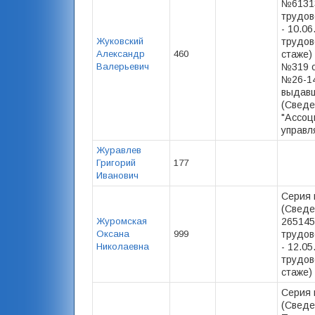
№61313
трудов
- 10.0
Жуковский
трудов
Александр
460
стаже) 
Валерьевич
№319 от
№26-14
выдав
(Сведе
"Ассоц
управл
Журавлев
Григорий
177
Иванович
Серия 
(Сведе
Журомская
265145
Оксана
999
трудов
Николаевна
- 12.05
трудов
стаже) 
Серия 
(Сведе