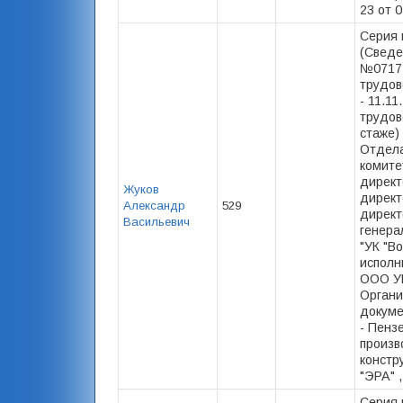
23 от 0
Серия 
(Сведе
№07174
трудов
- 11.11
трудов
стаже) 
Отдела
комите
директ
Жуков
директ
Александр
529
директ
Васильевич
генера
"УК "Во
исполн
ООО УК
Органи
докуме
- Пенз
произв
констр
"ЭРА" ,
Серия 