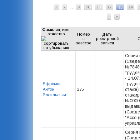
СТРАНИЦЫ
«
‹
9
10
11
12
13
14
…
›
»
Фамилия, имя,
отчество
Номер
Даты
в
реестровой
С
реестре
записи
Серия 
(Сведе
№78481
трудов
- 14.0
Ефремов
трудов
Антон
275
стаже) 
Васильевич
стажир
№00000
выдав
(Сведе
"Ассоц
управл
Серия 
(Сведе